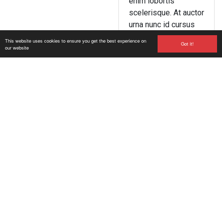
enim lobortis
scelerisque. At auctor
urna nunc id cursus
metus. Luctus
This website uses cookies to ensure you get the best experience on
Got it!
venenatis, lectus
our website
magna fringilla urna,
porttitor rhoncus.
Vitae elementum
curabitur vitae nunc
sed. Aliquam ultrices
sagittis orci, a.
Pharetra, massa
massa ultricies mi.